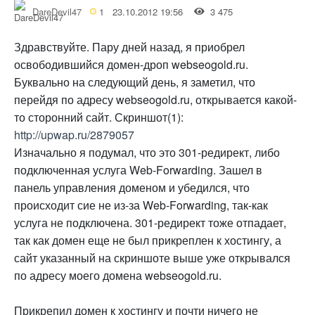
DareDevil47
1
23.10.2012 19:56
3 475
Здравствуйте. Пару дней назад, я приобрел
освободившийся домен-дроп webseogold.ru.
Буквально на следующий день, я заметил, что
перейдя по адресу webseogold.ru, открывается какой-
то сторонний сайт. Скриншот(1):
http://upwap.ru/2879057
Изначально я подумал, что это 301-редирект, либо
подключенная услуга Web-Forwarding. Зашел в
панель управления доменом и убедился, что
происходит сие не из-за Web-Forwarding, так-как
услуга не подключена. 301-редирект тоже отпадает,
так как домен еще не был прикреплен к хостингу, а
сайт указанный на скриншоте выше уже открывался
по адресу моего домена webseogold.ru.
Прикрепил домен к хостингу и почти ничего не