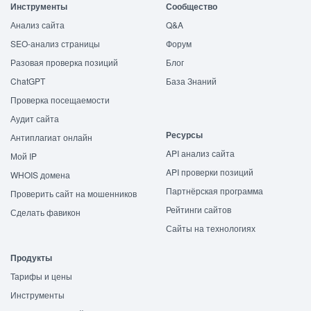
Инструменты
Сообщество
Анализ сайта
Q&A
SEO-анализ страницы
Форум
Разовая проверка позиций
Блог
ChatGPT
База Знаний
Проверка посещаемости
Аудит сайта
Ресурсы
Антиплагиат онлайн
API анализ сайта
Мой IP
API проверки позиций
WHOIS домена
Партнёрская программа
Проверить сайт на мошенников
Рейтинги сайтов
Сделать фавикон
Сайты на технологиях
Продукты
Тарифы и цены
Инструменты