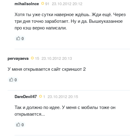
mihailsolnce
91
23.10.2012 20:12
Хотя ты уже сутки наверное ждёшь. Жди ещё. Через
три дня точно заработает. Ну и да. Вышеуказанное
про кэш верно написали.
0
pervayaeva
15
23.10.2012 20:13
У меня открывается сайт скриншот 2
0
DareDevil47
1
23.10.2012 20:15
Так и должно по идее. У меня с мобилы тоже он
открывается...
0