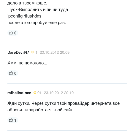
дело в твоем кэше.
Пуск-Выполнить и пиши туда
ipconfig /flushdns
после этого пробуй еще раз.
0
DareDevil47
1
23.10.2012 20:09
Хмм, не помоголо...
0
mihailsolnce
91
23.10.2012 20:10
Жди сутки. Через сутки твой провайдер интернета всё
обновит и заработает твой сайт.
1