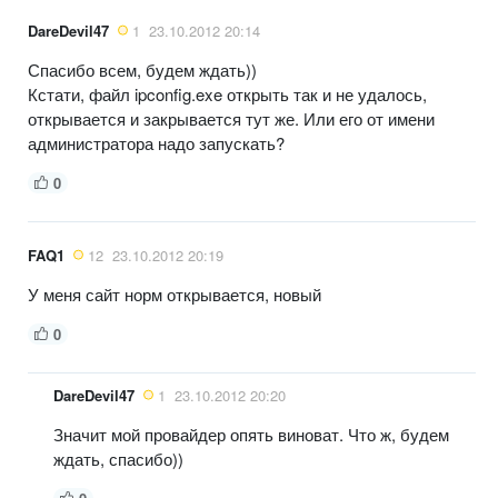
DareDevil47
1
23.10.2012 20:14
Спасибо всем, будем ждать))
Кстати, файл ipconfig.exe открыть так и не удалось,
открывается и закрывается тут же. Или его от имени
администратора надо запускать?
0
FAQ1
12
23.10.2012 20:19
У меня сайт норм открывается, новый
0
DareDevil47
1
23.10.2012 20:20
Значит мой провайдер опять виноват. Что ж, будем
ждать, спасибо))