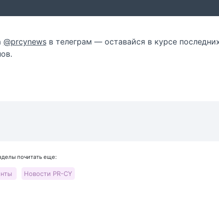
а
@prcynews
в телеграм — оставайся в курсе последни
ов.
азделы почитать еще:
енты
Новости PR-CY