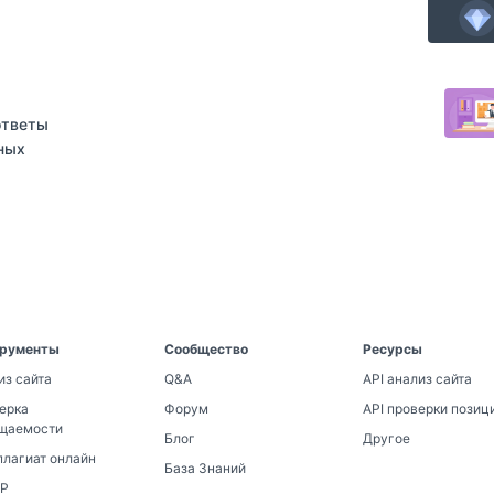
ответы
ных
рументы
Сообщество
Ресурсы
из сайта
Q&A
API анализ сайта
ерка
Форум
API проверки позиц
щаемости
Блог
Другое
плагиат онлайн
База Знаний
IP