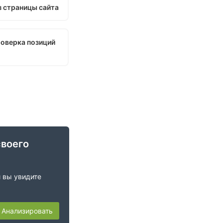
з страницы сайта
роверка позиций
своего
и вы увидите
Анализировать