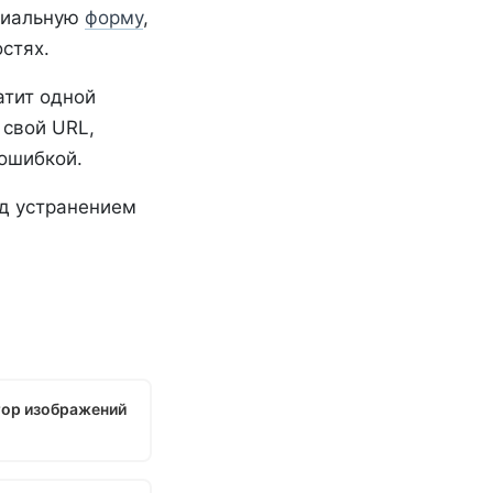
ециальную
форму
,
стях.
атит одной
 свой URL,
 ошибкой.
ад устранением
ор изображений