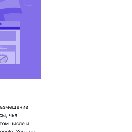
 размещение
сы, чья
том числе и
oogle, YouTube,