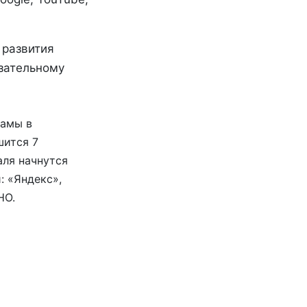
 развития
язательному
ламы в
шится 7
аля начнутся
 «Яндекс»,
НО.