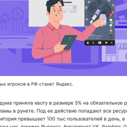
ых игроков в РФ станет Яндекс.
сдума приняла квоту в размере 5% на обязательное
амы в рунете. Под ее действие попадают все ресур
итория превышает 100 тыс пользователей в день, в 
ди них, помимо Яндекса, фигурирует VK, Rambler, G