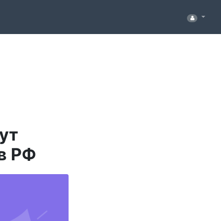
ут
в РФ