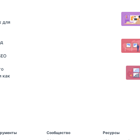
к для
од
SEO
то
и как
рументы
Сообщество
Ресурсы