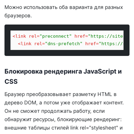
Можно использовать оба варианта для разных
браузеров.
<
link
rel
=
"preconnect"
href
=
"https://site.ru"
<
link
rel
=
"dns-prefetch"
href
=
"https://site
Блокировка рендеринга JavaScript и
CSS
Браузер преобразовывает разметку HTML в
дерево DOM, а потом уже отображает контент.
Он не сможет продолжать работу, если
обнаружит ресурсы, блокирующие рендеринг:
внешние таблицы стилей link rel="stylesheet" и