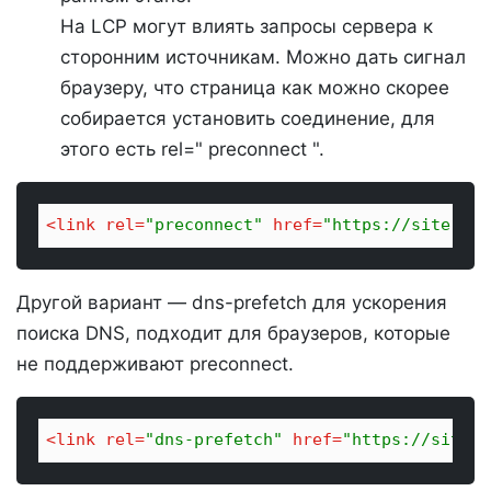
На LCP могут влиять запросы сервера к
сторонним источникам. Можно дать сигнал
браузеру, что страница как можно скорее
собирается установить соединение, для
этого есть rel=" preconnect ".
<
link
rel
=
"preconnect"
href
=
"https://site.ru>
Другой вариант — dns-prefetch для ускорения
поиска DNS, подходит для браузеров, которые
не поддерживают preconnect.
<
link
rel
=
"dns-prefetch"
href
=
"https://site.r