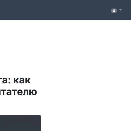
а: как
итателю