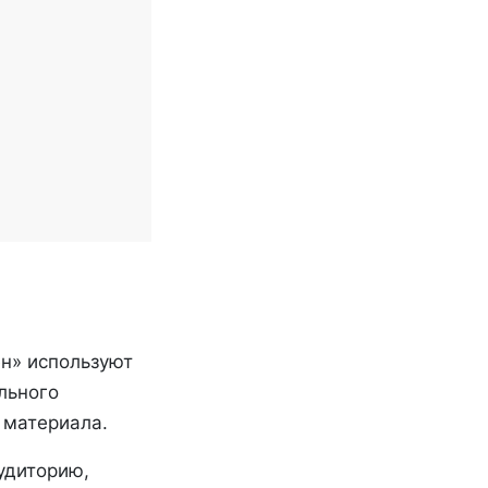
н» используют
льного
 материала.
удиторию,