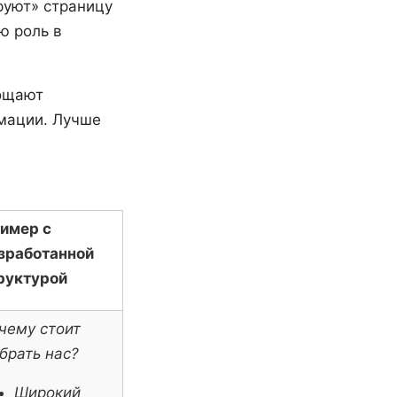
руют» страницу
ю роль в
рощают
мации. Лучше
имер с
зработанной
руктурой
чему стоит
брать нас?
Широкий