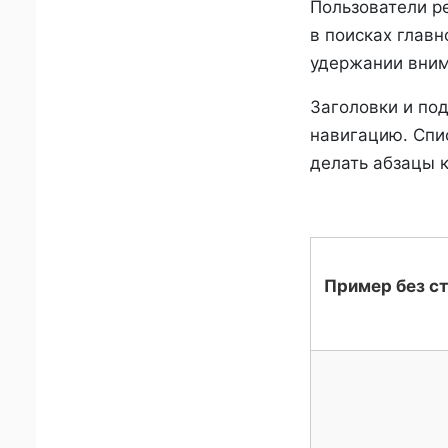
Пользователи р
в поисках главн
удержании вним
Заголовки и по
навигацию. Спи
делать абзацы 
Пример без с