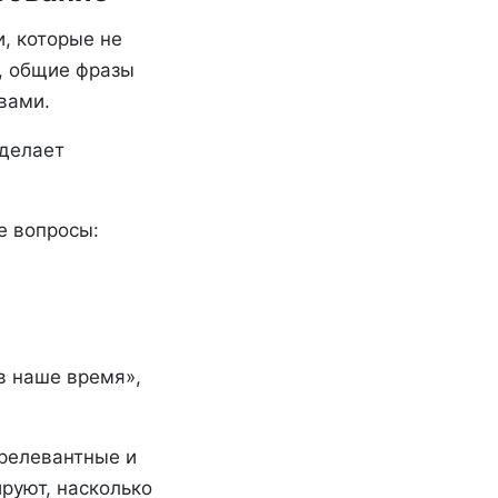
, которые не
, общие фразы
вами.
 делает
е вопросы:
в наше время»,
релевантные и
руют, насколько