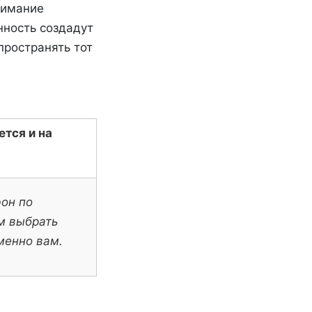
нимание
нность создадут
пространять тот
тся и на
он по
м выбрать
менно вам.