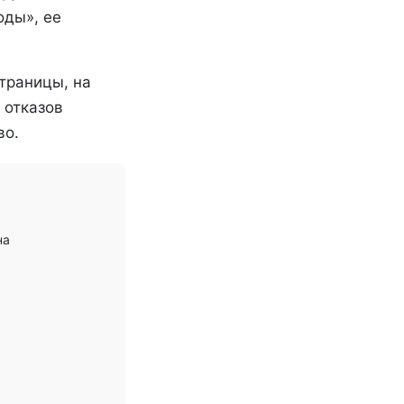
оды», ее
траницы, на
 отказов
во.
на