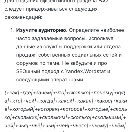
Для создания эффективного раздела FAQ
следует придерживаться следующих
рекомендаций:
Изучите аудиторию
. Определите наиболее
часто задаваемые вопросы, используя
данные из службы поддержки или отдела
продаж, собственных социальных сетей и
форумов по теме. Не забудьте и про
SEOшный подход с Yandex.Wordstat и
следующими операторами:
(+как|+где|+зачем|+что|+сколько|+почему|+куд
а|+кто|+чей|+когда|+какой|+какая|+какое|+каки
е|+который|+которая|+которое|+которые|+сколь
ко|+скольких|+скольким|+сколько|+сколькими|+
чей|+чья|+чьё|+чьи|+чей|+чьего|+чьему|+чьём|