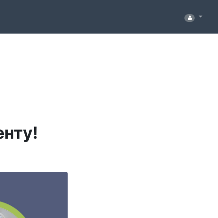
енту!