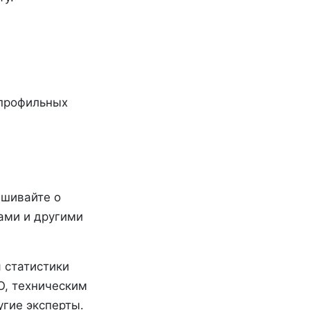
 профильных
ашивайте о
тами и другими
 статистики
O, техническим
гие эксперты.