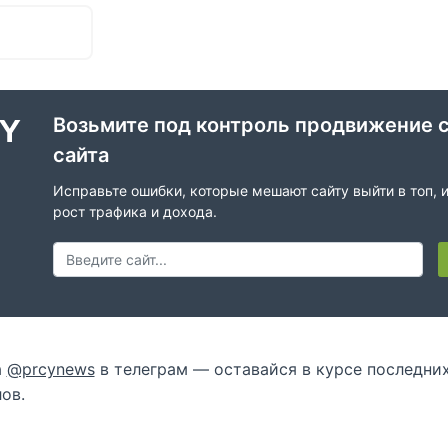
Возьмите под контроль продвижение 
сайта
Исправьте ошибки, которые мешают сайту выйти в топ, 
рост трафика и дохода.
а
@prcynews
в телеграм — оставайся в курсе последни
ов.