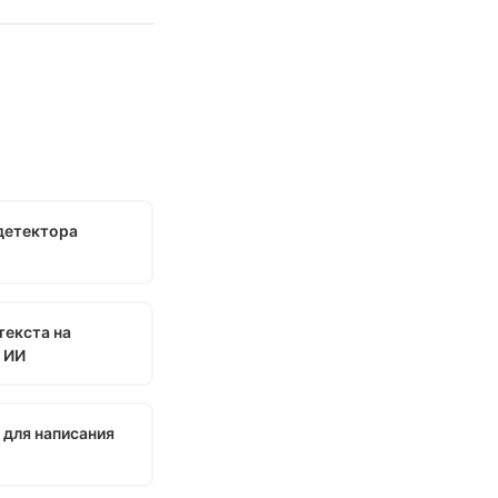
детектора
текста на
 ИИ
 для написания