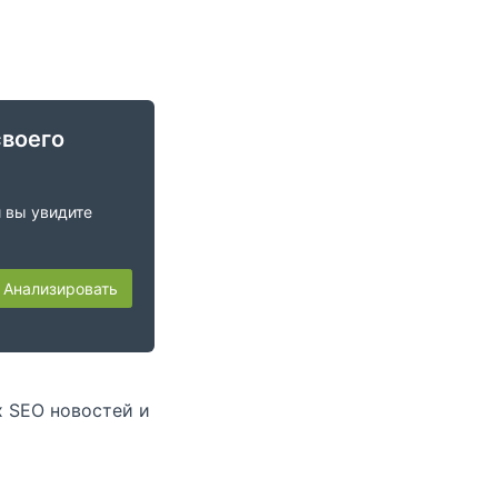
своего
и вы увидите
Анализировать
х SEO новостей и