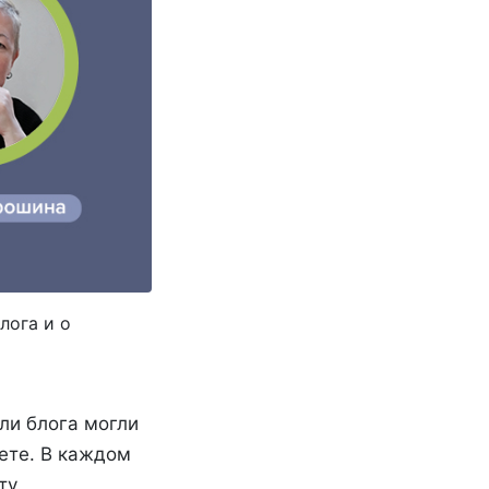
лога и о
ели блога могли
ете. В каждом
ту.