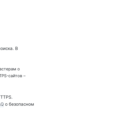
оиска. В
астерам о
TPS-сайтов –
HTTPS.
AQ
о безопасном