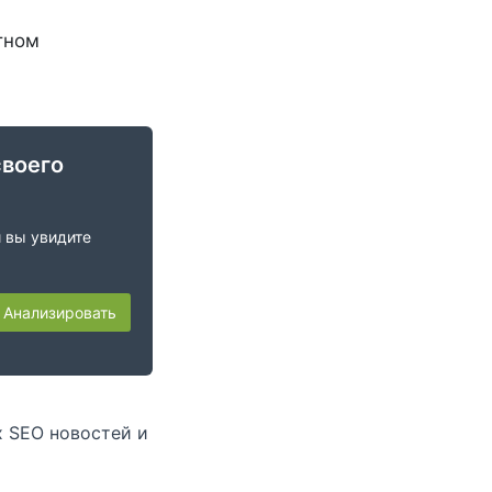
тном
своего
и вы увидите
Анализировать
х SEO новостей и