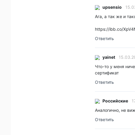
upsensio
15.03
Ага, а так же и так
https://ibb.co/XpV
Ответить
yainet
15.03.20
Что-то у меня ниче
сертификат
Ответить
Российские
17
Аналогично, не ви
Ответить