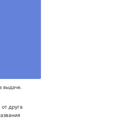
в выдаче.
 от друга
названия