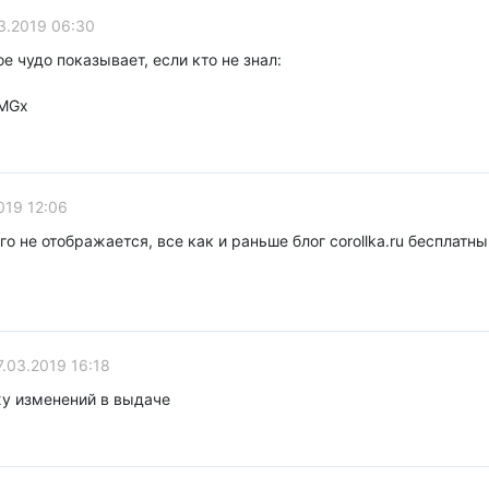
.2019 06:30
ое чудо показывает, если кто не знал:
4MGx
19 12:06
го не отображается, все как и раньше блог corollka.ru бесплатный
.03.2019 16:18
жу изменений в выдаче