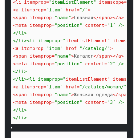
<
li
itemprop
=
"itemListElement"
itemscope
=
""
i
<
a
itemprop
=
"item"
href
=
"/"
>
<
span
itemprop
=
"name"
>
Главная
</
span
>
</
a
>
<
meta
itemprop
=
"position"
content
=
"1″ />

</li>

</li><li itemprop="
itemListElement
" 
itemscope
<
a
itemprop
=
"item"
href
=
"/catalog/"
>
<
span
itemprop
=
"name"
>
Каталог
</
span
>
</
a
>
<
meta
itemprop
=
"position"
content
=
"2″ />

</li>

</li><li itemprop="
itemListElement
" 
itemscope
<
a
itemprop
=
"item"
href
=
"/catalog/woman/"
>
<
span
itemprop
=
"name"
>
Женская одежда
</
span
>
</
<
meta
itemprop
=
"position"
content
=
"3″ />

</li>

</li>