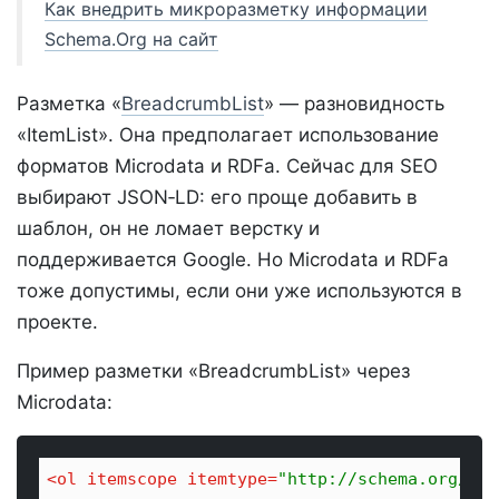
Как внедрить микроразметку информации
Schema.Org на сайт
Разметка «
BreadcrumbList
» — разновидность
«ItemList». Она предполагает использование
форматов Microdata и RDFa. Сейчас для SEO
выбирают JSON‑LD: его проще добавить в
шаблон, он не ломает верстку и
поддерживается Google. Но Microdata и RDFa
тоже допустимы, если они уже используются в
проекте.
Пример разметки «BreadcrumbList» через
Microdata:
<
ol
itemscope
itemtype
=
"http://schema.org/Bre