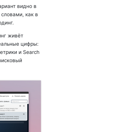
ариант видно в
 словами, как в
одинг.
инг живёт
еальные цифры:
етрики и Search
поисковый