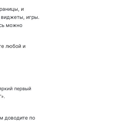
траницы, и
 виджеты, игры.
есь можно
те любой и
 яркий первый
».
м доводите по