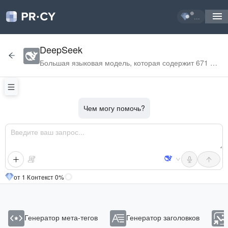
...
DeepSeek
Большая языковая модель, которая содержит 671
млрд параметров и обучена на 14,8 трлн токенов.
Чем могу помочь?
от 1
·
Контекст 0%
Генератор мета-тегов
Генератор заголовков