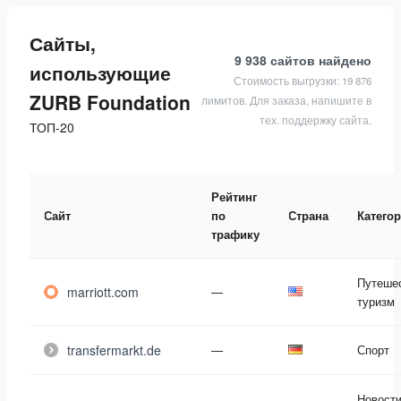
Сайты,
9 938 сайтов
найдено
использующие
Стоимость выгрузки: 19 876
ZURB Foundation
лимитов. Для заказа, напишите в
тех. поддержку сайта.
ТОП-20
Рейтинг
Сайт
по
Страна
Катего
трафику
Путешес
marriott.com
—
туризм
transfermarkt.de
—
Спорт
Новости