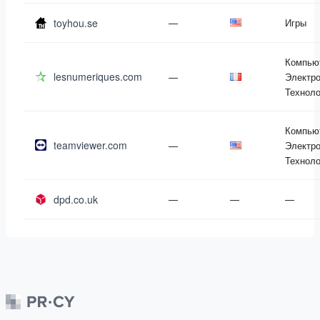
toyhou.se
—
Игры
Компью
lesnumeriques.com
—
Электро
Техноло
Компью
teamviewer.com
—
Электро
Техноло
dpd.co.uk
—
—
—