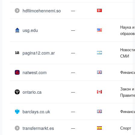
hdfilmcehennemi.so
—
Наука и
usg.edu
—
образов
Новости
pagina12.com.ar
—
СМИ
natwest.com
—
Финанс
Закон и
ontario.ca
—
Правит
barclays.co.uk
—
Финанс
transfermarkt.es
—
Спорт