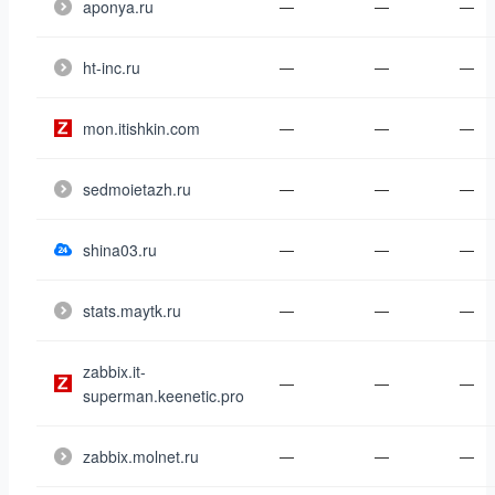
aponya.ru
—
—
—
ht-inc.ru
—
—
—
mon.itishkin.com
—
—
—
sedmoietazh.ru
—
—
—
shina03.ru
—
—
—
stats.maytk.ru
—
—
—
zabbix.it-
—
—
—
superman.keenetic.pro
zabbix.molnet.ru
—
—
—