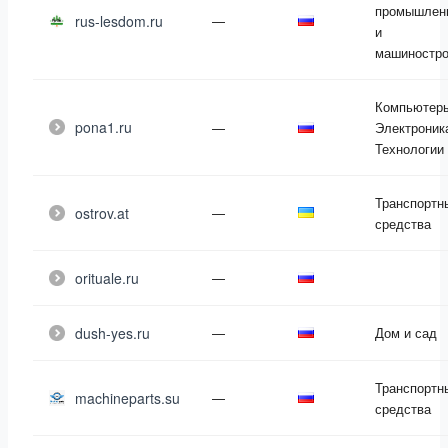
промышлен
rus-lesdom.ru
—
и
машиностро
Компьютер
pona1.ru
—
Электроник
Технологии
Транспортн
ostrov.at
—
средства
orituale.ru
—
dush-yes.ru
—
Дом и сад
Транспортн
machineparts.su
—
средства