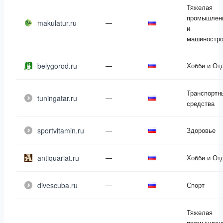
Тяжелая
промышлен
makulatur.ru
—
и
машиностро
belygorod.ru
—
Хобби и От
Транспортн
tuningatar.ru
—
средства
sportvitamin.ru
—
Здоровье
antiquariat.ru
—
Хобби и От
divescuba.ru
—
Спорт
Тяжелая
промышлен