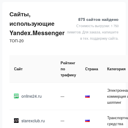
Сайты,
875 сайтов
найдено
использующие
Стоимость выгрузки: 1 750
Yandex.Messenger
лимитов. Для заказа, напишите
в тех. поддержку сайта.
ТОП-20
Рейтинг
Сайт
по
Страна
Категория
трафику
Электронна
online24.ru
—
коммерция 
шоппинг
Транспортн
starexclub.ru
—
средства