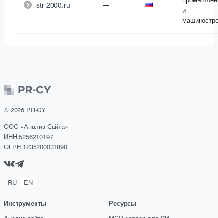
str-2000.ru
—
и
машиностро
©
2026
PR-CY
ООО «Анализ Сайта»
ИНН 5256210197
ОГРН 1235200031890
RU
EN
Инструменты
Ресурсы
Анализ сайта
MCP сервер для ИИ