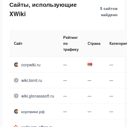
Сайты, использующие
5 сайтов
XWiki
найдено
Рейтинг
Сайт
по
Страна
Категори
трафику
corpwiki.ru
—
—
wiki.bimit.ru
—
—
—
wiki.glonasssoft.ru
—
—
—
корпвики.рф
—
—
—
—
—
—