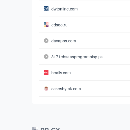
dwtonline.com
—
edsoo.ru
—
davapps.com
—
8171ehsaasprogrambisp.pk
—
bealiv.com
—
cakesbymk.com
—