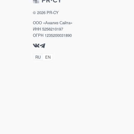
©
2026
PR-CY
ООО «Анализ Сайта»
ИНН 5256210197
ОГРН 1235200031890
RU
EN