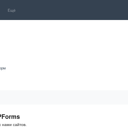
Ещё
орм
PForms
 нами сайтов.