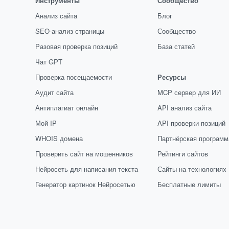
Инструменты
Сообщество
Анализ сайта
Блог
SEO-анализ страницы
Сообщество
Разовая проверка позиций
База статей
Чат GPT
Проверка посещаемости
Ресурсы
Аудит сайта
MCP сервер для ИИ
Антиплагиат онлайн
API анализ сайта
Мой IP
API проверки позиций
WHOIS домена
Партнёрская программ
Проверить сайт на мошенников
Рейтинги сайтов
Нейросеть для написания текста
Сайты на технологиях
Генератор картинок Нейросетью
Бесплатные лимиты