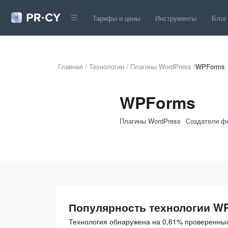
Тарифы и цены
Инструменты
Блог
Главная
/
Технологии
/
Плагины WordPress
/
WPForms
WPForms
Плагины WordPress
Создатели ф
Популярность технологии W
Технология обнаружена на 0,61% проверенных