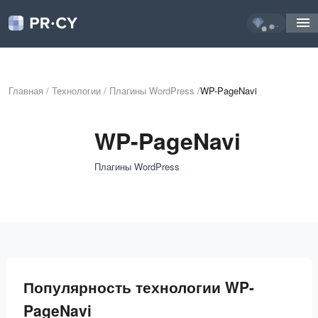
...
Главная
/
Технологии
/
Плагины WordPress
/
WP-PageNavi
WP-PageNavi
Плагины WordPress
Популярность технологии WP-
PageNavi