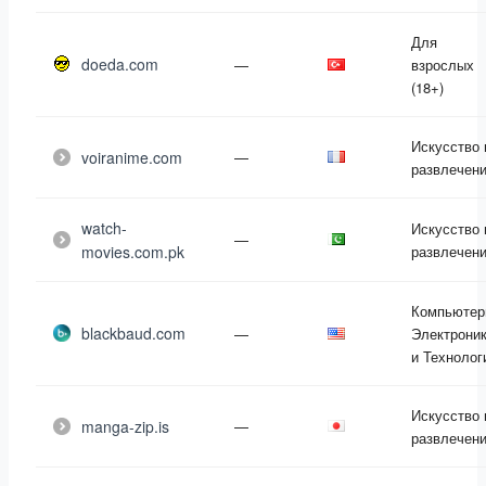
Для
doeda.com
—
взрослых
(18+)
Искусство 
voiranime.com
—
развлечен
watch-
Искусство 
—
movies.com.pk
развлечен
Компьютер
blackbaud.com
—
Электрони
и Технолог
Искусство 
manga-zip.is
—
развлечен