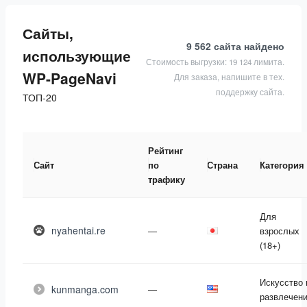
Сайты,
9 562 сайта
найдено
использующие
Стоимость выгрузки: 19 124 лимита.
WP-PageNavi
Для заказа, напишите в тех.
поддержку сайта.
ТОП-20
Рейтинг
Сайт
по
Страна
Категория
трафику
Для
nyahentai.re
—
взрослых
(18+)
Искусство 
kunmanga.com
—
развлечен