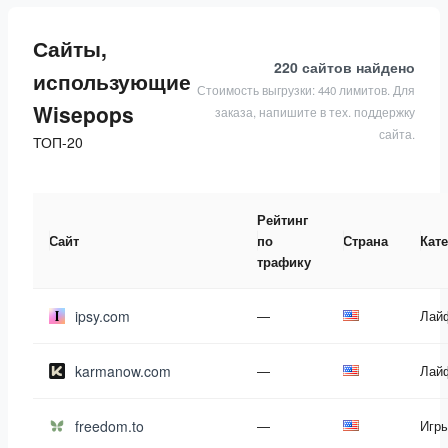
Сайты,
220 сайтов
найдено
использующие
Стоимость выгрузки: 440 лимитов. Для
Wisepops
заказа, напишите в тех. поддержку
сайта.
ТОП-20
Рейтинг
Сайт
по
Страна
Кат
трафику
ipsy.com
—
Лай
karmanow.com
—
Лай
freedom.to
—
Игр