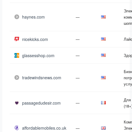
Эле
haynes.com
—
комм
шоп
nicekicks.com
—
Лай
glassesshop.com
—
Здо
Бизн
tradewindsnews.com
—
потр
услу
Для
passagedudesir.com
—
(18+
Ком
affordablemobiles.co.uk
—
Элек