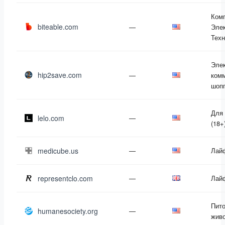
Ком
biteable.com
—
Элек
Техн
Эле
hip2save.com
—
комм
шоп
Для
lelo.com
—
(18+
medicube.us
—
Лай
representclo.com
—
Лай
Пит
humanesociety.org
—
жив