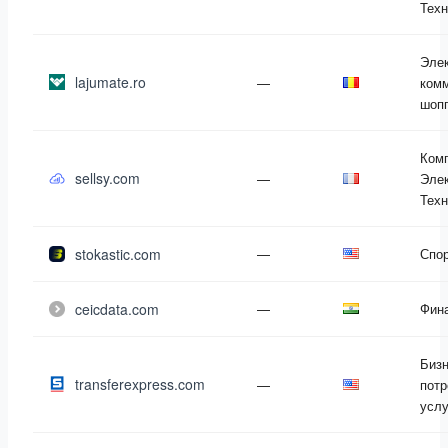
Техн
Эле
lajumate.ro
—
комм
шоп
Ком
sellsy.com
—
Элек
Техн
stokastic.com
—
Спо
ceicdata.com
—
Фин
Бизн
transferexpress.com
—
потр
услу