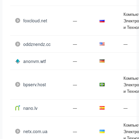
Компью
foxcloud.net
—
Электро
и Техно
oddznendz.cc
—
—
anonvm.wtf
—
Компью
bpserv.host
—
Электро
и Техно
nano.lv
—
—
Компью
netx.com.ua
—
Электро
и Техно