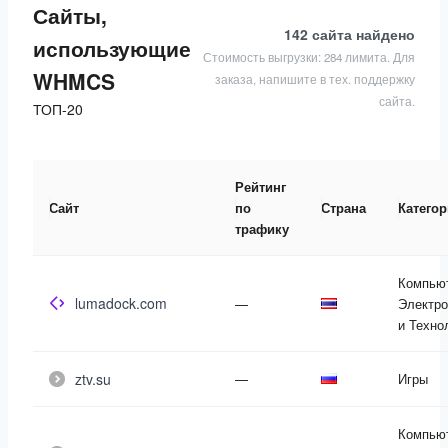
Сайты,
142 сайта
найдено
использующие
Стоимость выгрузки: 284 лимита. Для
WHMCS
заказа, напишите в тех. поддержку
сайта.
ТОП-20
Рейтинг
Сайт
по
Страна
Катего
трафику
Компью
lumadock.com
—
Электро
и Техно
ztv.su
—
Игры
Компью