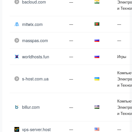
bacloud.com
—
Электро
и Техно
mitwix.com
—
—
masspas.com
—
—
worldhosts.fun
—
Игры
Компью
s-host.com.ua
—
Электро
и Техно
Компью
billur.com
—
Электро
и Техно
vps-server.host
—
—