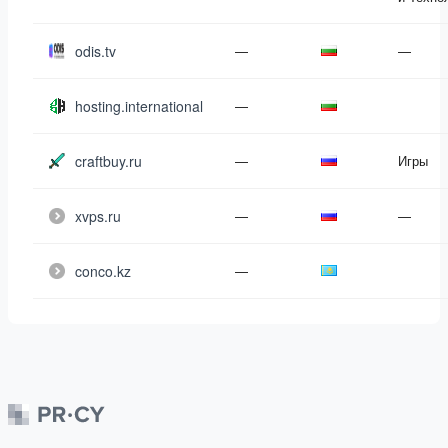
odis.tv
—
—
hosting.international
—
craftbuy.ru
—
Игры
xvps.ru
—
—
conco.kz
—