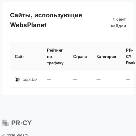
Сайты, использующие
1 сайт
WebsPlanet
найден
Рейтинг
PR-
Сайт
по
Страна
Категория
CY
трафику
Rank
copi.biz
—
—
—
—
©
2026
PR-CY