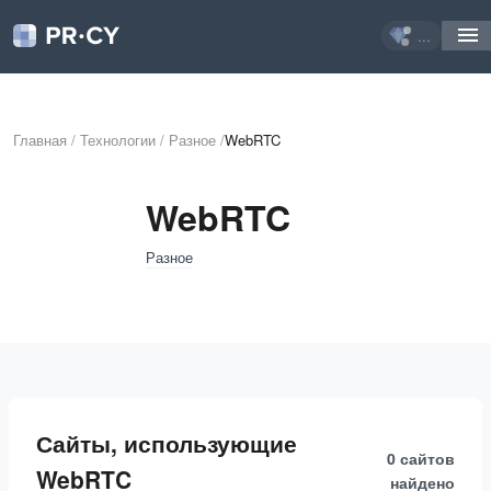
...
Главная
/
Технологии
/
Разное
/
WebRTC
WebRTC
Разное
Сайты, использующие
0 сайтов
WebRTC
найдено