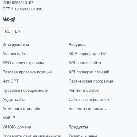
ИНН 5256210197
ОГРН 1235200031890
RU
EN
Инструменты
Ресурсы
Анализ сайта
MCP сервер для ИИ
SEO-анализ страницы
API анализ сайта
Разовая проверка позиций
API проверки позиций
Чат GPT
Партнёрская программа
Проверка посещаемости
Рейтинги сайтов
Аудит сайта
Сайты на технологиях
Антиплагиат онлайн
Бесплатные лимиты
Мой IP
WHOIS домена
Продукты
Проверить сайт на мошенников
Тарифы и цены