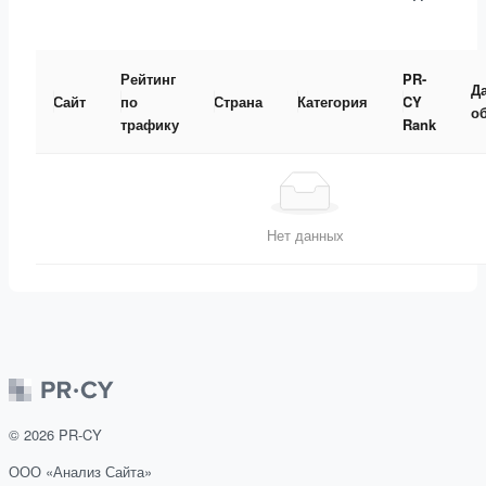
Рейтинг
PR-
Д
Сайт
по
Страна
Категория
CY
о
трафику
Rank
Нет данных
©
2026
PR-CY
ООО «Анализ Сайта»