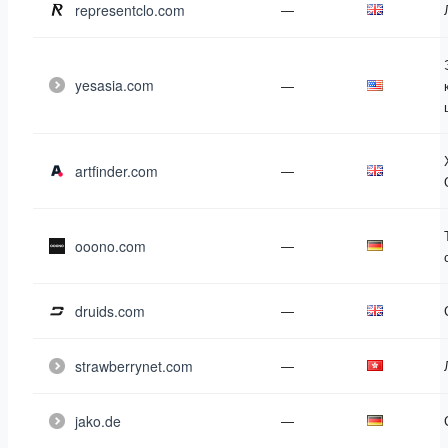
representclo.com
—
yesasia.com
—
artfinder.com
—
ooono.com
—
druids.com
—
strawberrynet.com
—
jako.de
—