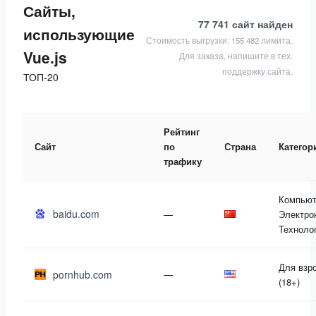
Сайты,
77 741 сайт
найден
использующие
Стоимость выгрузки: 155 482 лимита.
Vue.js
Для заказа, напишите в тех.
поддержку сайта.
ТОП-20
Рейтинг
Сайт
по
Страна
Категор
трафику
Компьют
baidu.com
—
Электро
Техноло
Для взр
pornhub.com
—
(18+)