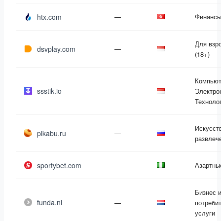
htx.com
—
Финанс
Для взр
dsvplay.com
—
(18+)
Компьют
ssstik.io
—
Электро
Техноло
Искусст
pikabu.ru
—
развлеч
sportybet.com
—
Азартны
Бизнес 
funda.nl
—
потреби
услуги