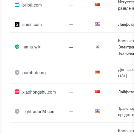
Искусст
bilibili.com
—
развлеч
shein.com
—
Лайфст
Компьют
namu.wiki
—
Электро
Техноло
Для взр
pornhub.org
—
(18+)
xiaohongshu.com
—
Лайфст
Транспо
flightradar24.com
—
средств
Компьют