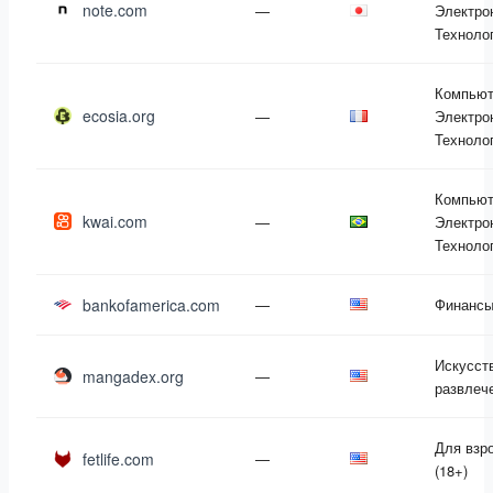
note.com
—
Электро
Техноло
Компьют
ecosia.org
—
Электро
Техноло
Компьют
kwai.com
—
Электро
Техноло
bankofamerica.com
—
Финанс
Искусст
mangadex.org
—
развлеч
Для взр
fetlife.com
—
(18+)