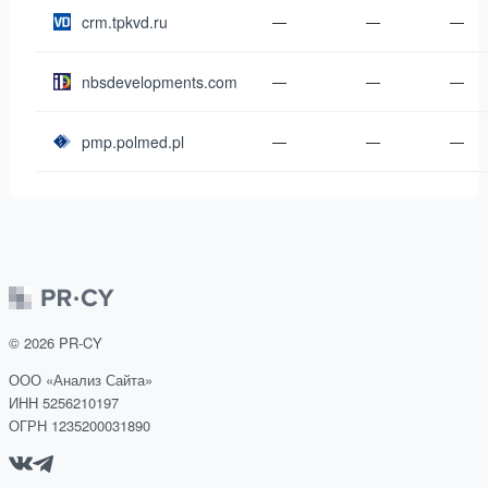
crm.tpkvd.ru
—
—
—
nbsdevelopments.com
—
—
—
pmp.polmed.pl
—
—
—
©
2026
PR-CY
ООО «Анализ Сайта»
ИНН 5256210197
ОГРН 1235200031890