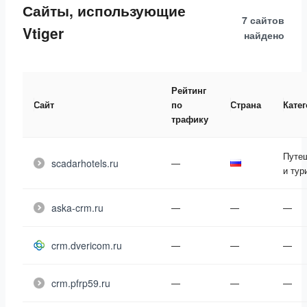
Сайты, использующие
7 сайтов
Vtiger
найдено
Рейтинг
Сайт
по
Страна
Кате
трафику
Путе
scadarhotels.ru
—
и тур
aska-crm.ru
—
—
—
crm.dvericom.ru
—
—
—
crm.pfrp59.ru
—
—
—