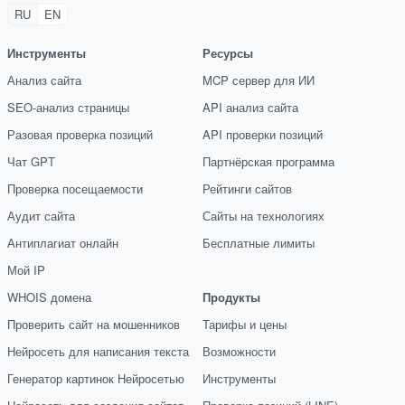
RU
EN
Инструменты
Ресурсы
Анализ сайта
MCP сервер для ИИ
SEO-анализ страницы
API анализ сайта
Разовая проверка позиций
API проверки позиций
Чат GPT
Партнёрская программа
Проверка посещаемости
Рейтинги сайтов
Аудит сайта
Сайты на технологиях
Антиплагиат онлайн
Бесплатные лимиты
Мой IP
WHOIS домена
Продукты
Проверить сайт на мошенников
Тарифы и цены
Нейросеть для написания текста
Возможности
Генератор картинок Нейросетью
Инструменты