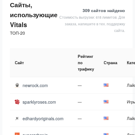
Сайты,
309 сайтов
найдено
использующие
Стоимость выгрузки: 618 лимитов. Для
Vitals
заказа, напишите в тех. поддержку
сайта.
ТОП-20
Рейтинг
Сайт
по
Страна
Кат
трафику
newrock.com
—
Лай
sparklyroses.com
—
Игр
edhardyoriginals.com
—
Лай
—
Дом