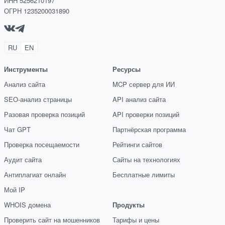
ИНН 5256210197
ОГРН 1235200031890
RU
EN
Инструменты
Ресурсы
Анализ сайта
MCP сервер для ИИ
SEO-анализ страницы
API анализ сайта
Разовая проверка позиций
API проверки позиций
Чат GPT
Партнёрская программа
Проверка посещаемости
Рейтинги сайтов
Аудит сайта
Сайты на технологиях
Антиплагиат онлайн
Бесплатные лимиты
Мой IP
WHOIS домена
Продукты
Проверить сайт на мошенников
Тарифы и цены