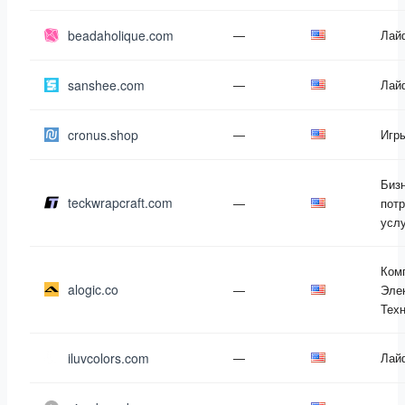
beadaholique.com
—
Лай
sanshee.com
—
Лай
cronus.shop
—
Игр
Бизн
teckwrapcraft.com
—
пот
усл
Ком
alogic.co
—
Эле
Тех
iluvcolors.com
—
Лай