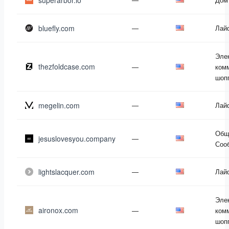
superarbor.io
bluefly.com
—
Лай
Эле
thezfoldcase.com
—
ком
шоп
megelin.com
—
Лай
Общ
jesuslovesyou.company
—
Соо
lightslacquer.com
—
Лай
Эле
aironox.com
—
ком
шоп