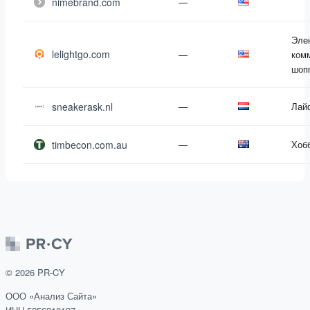
nimebrand.com
—
Эле
lelightgo.com
—
ком
шоп
sneakerask.nl
—
Лай
timbecon.com.au
—
Хоб
©
2026
PR-CY
ООО «Анализ Сайта»