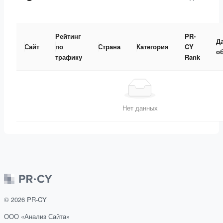
Рейтинг
PR-
Д
Сайт
по
Страна
Категория
CY
о
трафику
Rank
Нет данных
©
2026
PR-CY
ООО «Анализ Сайта»