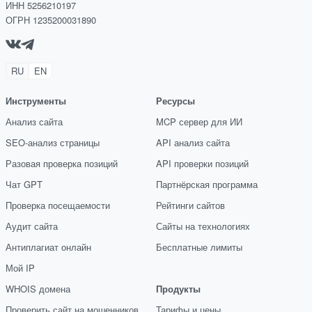
ИНН 5256210197
ОГРН 1235200031890
RU
EN
Инструменты
Ресурсы
Анализ сайта
MCP сервер для ИИ
SEO-анализ страницы
API анализ сайта
Разовая проверка позиций
API проверки позиций
Чат GPT
Партнёрская программа
Проверка посещаемости
Рейтинги сайтов
Аудит сайта
Сайты на технологиях
Антиплагиат онлайн
Бесплатные лимиты
Мой IP
WHOIS домена
Продукты
Проверить сайт на мошенников
Тарифы и цены