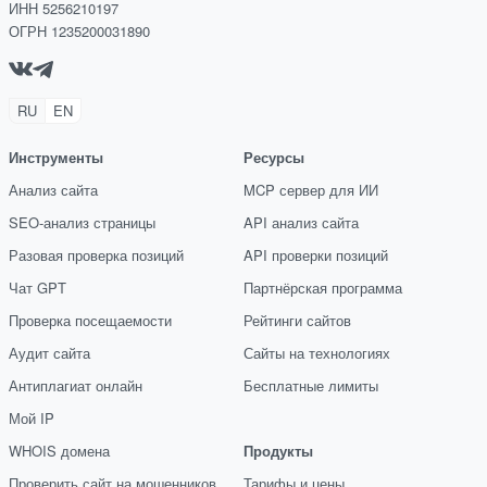
ИНН 5256210197
ОГРН 1235200031890
RU
EN
Инструменты
Ресурсы
Анализ сайта
MCP сервер для ИИ
SEO-анализ страницы
API анализ сайта
Разовая проверка позиций
API проверки позиций
Чат GPT
Партнёрская программа
Проверка посещаемости
Рейтинги сайтов
Аудит сайта
Сайты на технологиях
Антиплагиат онлайн
Бесплатные лимиты
Мой IP
WHOIS домена
Продукты
Проверить сайт на мошенников
Тарифы и цены