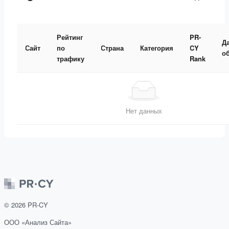
Рейтинг
PR-
Д
Сайт
по
Страна
Категория
CY
о
трафику
Rank
Нет данных
©
2026
PR-CY
ООО «Анализ Сайта»