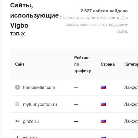
Сайты,
2 627 сайтов
найдено
использующие
Стоимость выгрузки: 5 254 лимита. Для
Vigbo
заказа, напишите в тех. поддержку
сайта.
ТОП-20
Рейтинг
Сайт
по
Страна
Катего
трафику
thenoisetier.com
—
Лайфс
myfunnycotton.ru
—
Лайфс
ginzo.ru
—
Лайфс
—
—