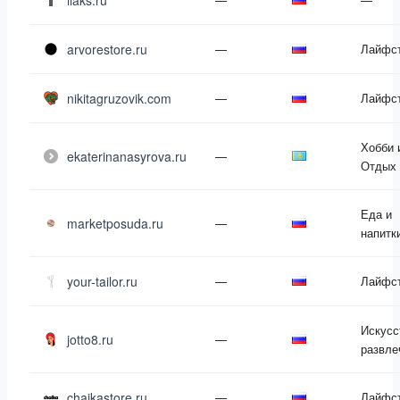
iiaks.ru
arvorestore.ru
—
Лайфс
nikitagruzovik.com
—
Лайфс
Хобби 
ekaterinanasyrova.ru
—
Отдых
Еда и
marketposuda.ru
—
напитк
your-tailor.ru
—
Лайфс
Искусс
jotto8.ru
—
развле
chaikastore.ru
—
Лайфс