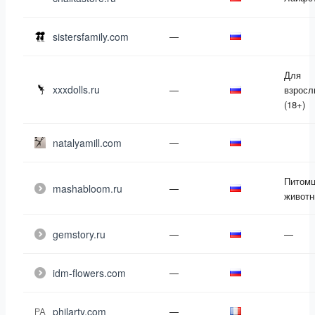
sistersfamily.com
—
Для
xxxdolls.ru
—
взросл
(18+)
natalyamill.com
—
Питомц
mashabloom.ru
—
живот
gemstory.ru
—
—
idm-flowers.com
—
philarty.com
—