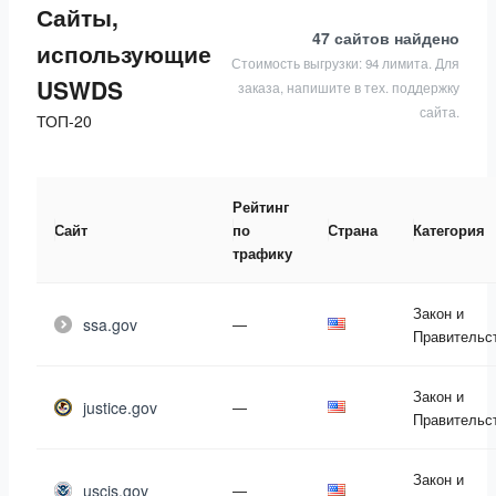
Сайты,
47 сайтов
найдено
использующие
Стоимость выгрузки: 94 лимита. Для
USWDS
заказа, напишите в тех. поддержку
сайта.
ТОП-20
Рейтинг
Сайт
по
Страна
Категория
трафику
Закон и
ssa.gov
—
Правительс
Закон и
justice.gov
—
Правительс
Закон и
uscis.gov
—