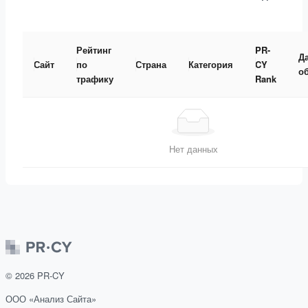
Рейтинг
PR-
Д
Сайт
по
Страна
Категория
CY
о
трафику
Rank
Нет данных
©
2026
PR-CY
ООО «Анализ Сайта»