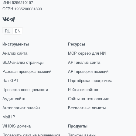
ИНН 5256210197
ОГРН 1235200031890
RU
EN
Инструменты
Ресурсы
Анализ сайта
MCP сервер для ИИ
SEO-анализ страницы
API анализ сайта
Разовая проверка позиций
API проверки позиций
Чат GPT
Партнёрская программа
Проверка посещаемости
Рейтинги сайтов
Аудит сайта
Сайты на технологиях
Антиплагиат онлайн
Бесплатные лимиты
Мой IP
WHOIS домена
Продукты
Проверить сайт на мошенников
Тарифы и цены