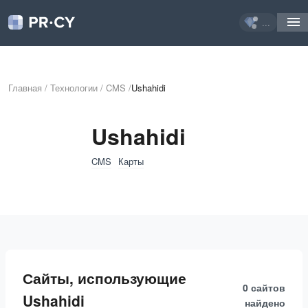
...
Главная
/
Технологии
/
CMS
/
Ushahidi
Ushahidi
CMS
Карты
Сайты, использующие
0 сайтов
Ushahidi
найдено