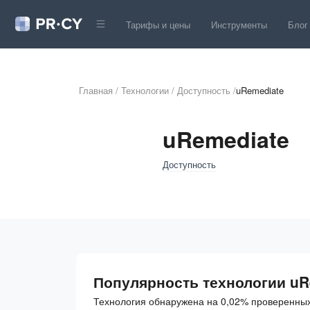
Тарифы и цены
Инструменты
Блог
Главная
/
Технологии
/
Доступность
/
uRemediate
uRemediate
Доступность
Популярность технологии uR
Технология обнаружена на 0,02% проверенных