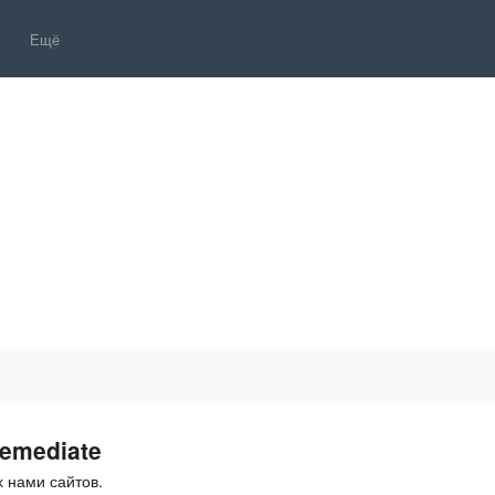
Ещё
emediate
 нами сайтов.