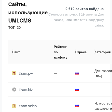
Сайты,
2 612 сайтов
найдено
использующие
Стоимость выгрузки: 5 224 лимита. Для
UMI.CMS
заказа, напишите в тех. поддержку
сайта.
ТОП-20
Рейтинг
Сайт
по
Страна
Категория
трафику
Для взрос
tizam.pw
—
(18+)
tizam.biz
—
—
Искусство 
tizam.video
—
развлечени