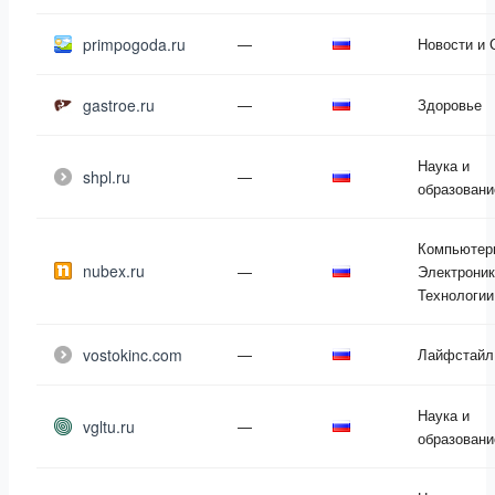
primpogoda.ru
—
Новости и
gastroe.ru
—
Здоровье
Наука и
shpl.ru
—
образовани
Компьютер
nubex.ru
—
Электроник
Технологии
vostokinc.com
—
Лайфстайл
Наука и
vgltu.ru
—
образовани