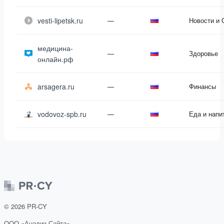
vesti-lipetsk.ru
—
Новости и
медицина-
—
Здоровье
онлайн.рф
arsagera.ru
—
Финансы
vodovoz-spb.ru
—
Еда и напи
©
2026
PR-CY
ООО «Анализ Сайта»