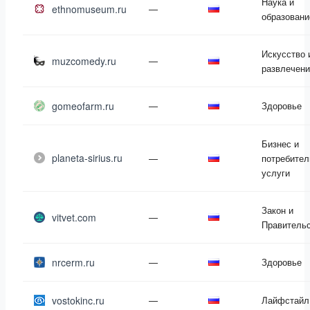
Наука и
ethnomuseum.ru
—
образовани
Искусство 
muzcomedy.ru
—
развлечени
gomeofarm.ru
—
Здоровье
Бизнес и
planeta-sirius.ru
—
потребител
услуги
Закон и
vitvet.com
—
Правитель
nrcerm.ru
—
Здоровье
vostokinc.ru
—
Лайфстайл