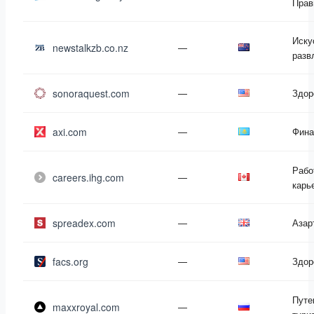
Прав
Иску
newstalkzb.co.nz
—
разв
sonoraquest.com
—
Здор
axi.com
—
Фина
Рабо
careers.ihg.com
—
карь
spreadex.com
—
Азар
facs.org
—
Здор
Путе
maxxroyal.com
—