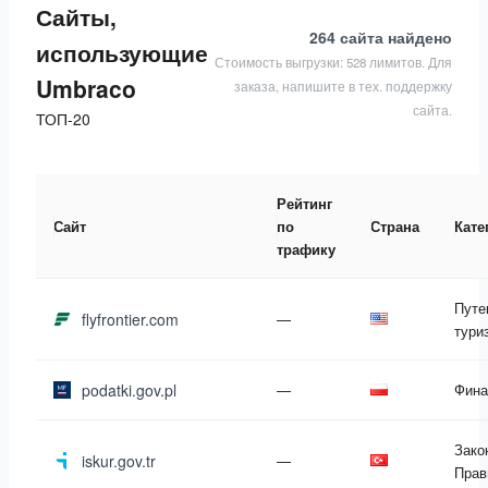
Сайты,
264 сайта
найдено
использующие
Стоимость выгрузки: 528 лимитов. Для
Umbraco
заказа, напишите в тех. поддержку
сайта.
ТОП-20
Рейтинг
Сайт
по
Страна
Кате
трафику
Путе
flyfrontier.com
—
тури
podatki.gov.pl
—
Фина
Зако
iskur.gov.tr
—
Прав