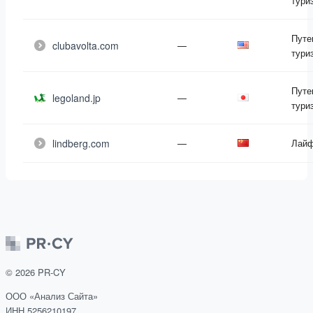
тури
Путе
clubavolta.com
—
тури
Путе
legoland.jp
—
тури
lindberg.com
—
Лайф
©
2026
PR-CY
ООО «Анализ Сайта»
ИНН 5256210197