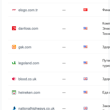
elogo.com.tr
—
Фина
Комп
danfoss.com
—
Элек
Техн
gsk.com
—
Здор
Путе
legoland.com
—
тури
blood.co.uk
—
Здор
heineken.com
—
Еда 
Зако
nationalhighways.co.uk
—