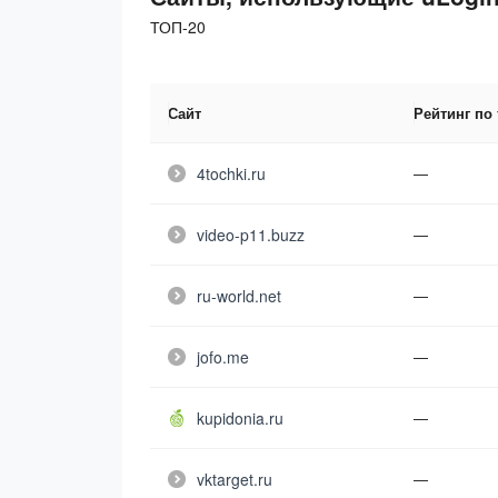
ТОП-20
Сайт
Рейтинг по
4tochki.ru
—
video-p11.buzz
—
ru-world.net
—
jofo.me
—
kupidonia.ru
—
vktarget.ru
—