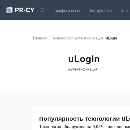
Тарифы и цены
Инструменты
Блог
Главная
/
Технологии
/
Аутентификация
/
uLogin
uLogin
Аутентификация
Популярность технологии uL
Технология обнаружена на 0,03% проверенных