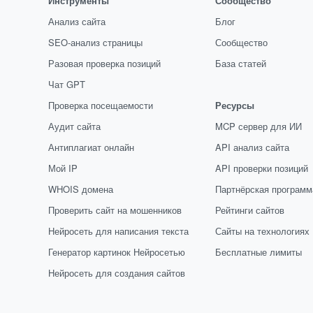
Инструменты
Сообщество
Анализ сайта
Блог
SEO-анализ страницы
Сообщество
Разовая проверка позиций
База статей
Чат GPT
Проверка посещаемости
Ресурсы
Аудит сайта
MCP сервер для ИИ
Антиплагиат онлайн
API анализ сайта
Мой IP
API проверки позиций
WHOIS домена
Партнёрская программ
Проверить сайт на мошенников
Рейтинги сайтов
Нейросеть для написания текста
Сайты на технологиях
Генератор картинок Нейросетью
Бесплатные лимиты
Нейросеть для создания сайтов