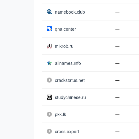
namebook.club
—
qna.center
—
mikrob.ru
—
allnames.info
—
crackstatus.net
—
studychinese.ru
—
pkk.lk
—
cross.expert
—