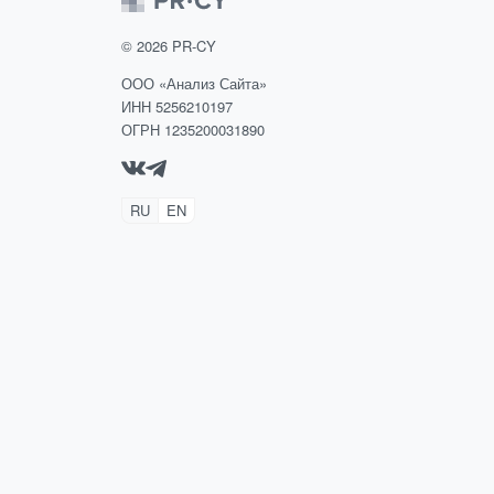
©
2026
PR-CY
ООО «Анализ Сайта»
ИНН 5256210197
ОГРН 1235200031890
RU
EN