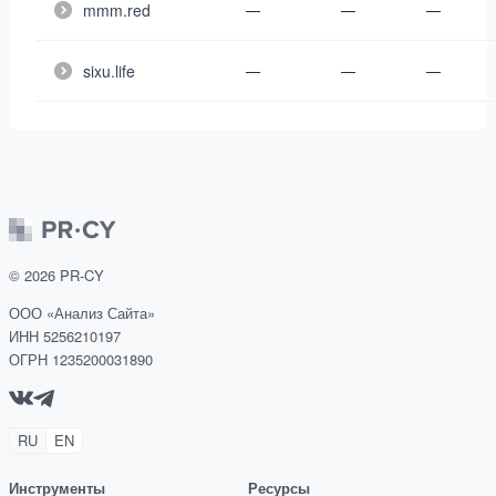
mmm.red
—
—
—
sixu.life
—
—
—
©
2026
PR-CY
ООО «Анализ Сайта»
ИНН 5256210197
ОГРН 1235200031890
RU
EN
Инструменты
Ресурсы