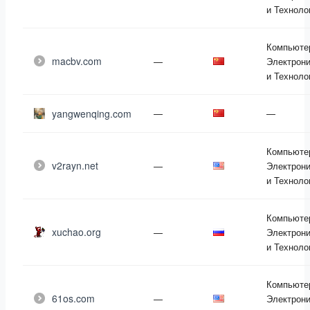
и Техноло
Компьюте
macbv.com
—
Электрони
и Техноло
yangwenqing.com
—
—
Компьюте
v2rayn.net
—
Электрони
и Техноло
Компьюте
xuchao.org
—
Электрони
и Техноло
Компьюте
61os.com
—
Электрони