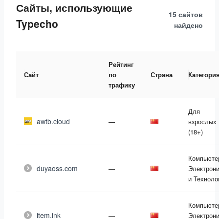
Сайты, использующие
15 сайтов
Typecho
найдено
Рейтинг
Сайт
по
Страна
Категори
трафику
Для
awtb.cloud
—
взрослых
(18+)
Компьюте
duyaoss.com
—
Электрони
и Техноло
Компьюте
item.ink
—
Электрони