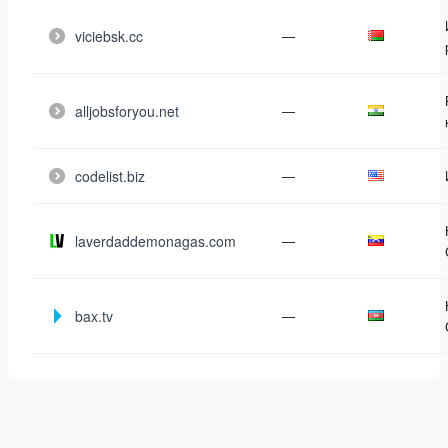
viciebsk.cc
—
alljobsforyou.net
—
codelist.biz
—
laverdaddemonagas.com
—
bax.tv
—