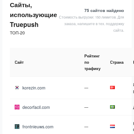
Сайты,
75 сайтов
найдено
использующие
Стоимость выгрузки: 150 лимитов. Для
Truepush
заказа, напишите в тех. поддержку
сайта.
ТОП-20
Рейтинг
Сайт
по
Страна
трафику
korezin.com
—
decorfacil.com
—
frontnieuws.com
—