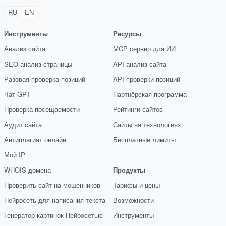
RU
EN
Инструменты
Ресурсы
Анализ сайта
MCP сервер для ИИ
SEO-анализ страницы
API анализ сайта
Разовая проверка позиций
API проверки позиций
Чат GPT
Партнёрская программа
Проверка посещаемости
Рейтинги сайтов
Аудит сайта
Сайты на технологиях
Антиплагиат онлайн
Бесплатные лимиты
Мой IP
WHOIS домена
Продукты
Проверить сайт на мошенников
Тарифы и цены
Нейросеть для написания текста
Возможности
Генератор картинок Нейросетью
Инструменты