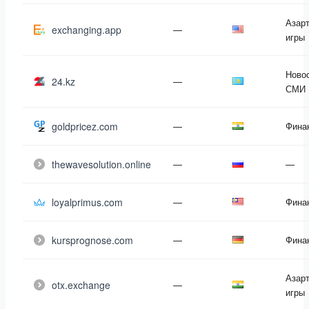
Азар
exchanging.app
—
игры
Новос
24.kz
—
СМИ
goldpricez.com
—
Фина
thewavesolution.online
—
—
loyalprimus.com
—
Фина
kursprognose.com
—
Фина
Азар
otx.exchange
—
игры