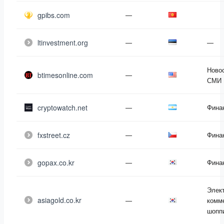
gpibs.com
—
ltinvestment.org
—
—
Новос
btimesonline.com
—
СМИ
cryptowatch.net
—
Фина
fxstreet.cz
—
Фина
gopax.co.kr
—
Фина
Элек
asiagold.co.kr
—
комм
шопп