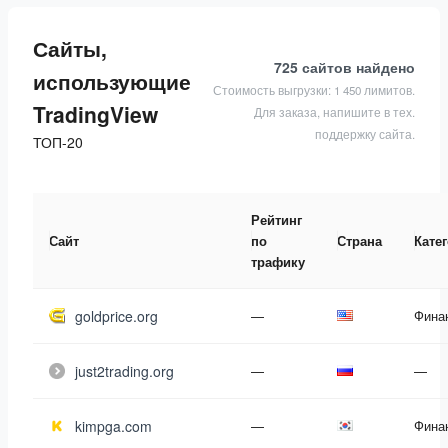
Сайты,
725 сайтов
найдено
использующие
Стоимость выгрузки: 1 450 лимитов.
TradingView
Для заказа, напишите в тех.
поддержку сайта.
ТОП-20
Рейтинг
Сайт
по
Страна
Кате
трафику
goldprice.org
—
Фина
just2trading.org
—
—
kimpga.com
—
Фина