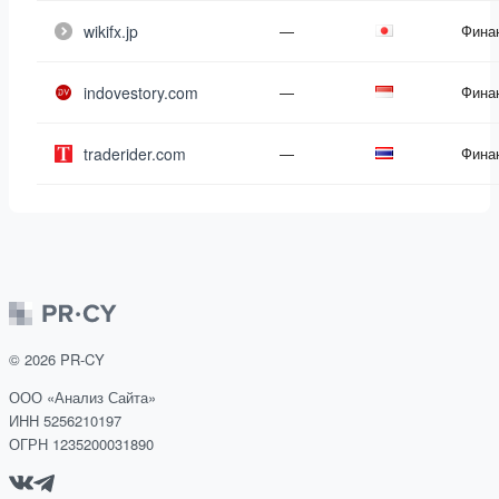
wikifx.jp
—
Фина
indovestory.com
—
Фина
traderider.com
—
Фина
©
2026
PR-CY
ООО «Анализ Сайта»
ИНН 5256210197
ОГРН 1235200031890