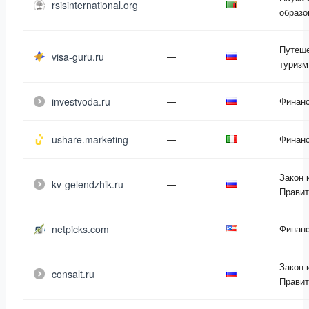
rsisinternational.org
—
образо
Путеше
visa-guru.ru
—
туризм
investvoda.ru
—
Финан
ushare.marketing
—
Финан
Закон 
kv-gelendzhik.ru
—
Правит
netpicks.com
—
Финан
Закон 
consalt.ru
—
Правит