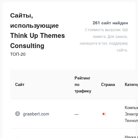
Сайты,
261 сайт
найден
использующие
Стоимость выгрузки: 522
Think Up Themes
лимита. Для заказа,
напишите в тех. поддержку
Consulting
сайта.
ТОП-20
Рейтинг
Сайт
по
Страна
Катег
трафику
Компь
graebert.com
—
Электр
Технол
Наука 