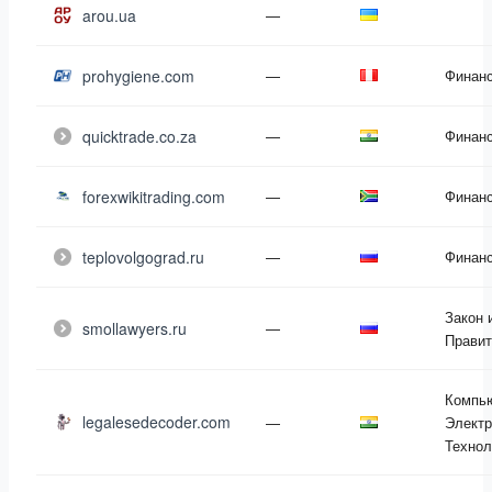
arou.ua
—
prohygiene.com
—
Финан
quicktrade.co.za
—
Финан
forexwikitrading.com
—
Финан
teplovolgograd.ru
—
Финан
Закон 
smollawyers.ru
—
Правит
Компь
legalesedecoder.com
—
Электр
Технол