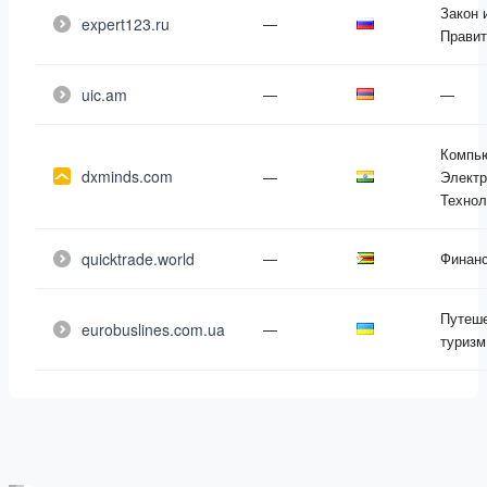
Закон 
expert123.ru
—
Правит
uic.am
—
—
Компь
dxminds.com
—
Электр
Технол
quicktrade.world
—
Финан
Путеше
eurobuslines.com.ua
—
туризм