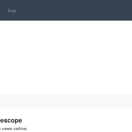
Ещё
lescope
 нами сайтов.