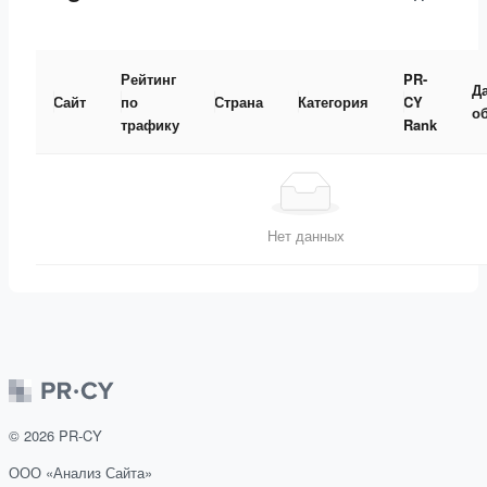
Рейтинг
PR-
Д
Сайт
по
Страна
Категория
CY
о
трафику
Rank
Нет данных
©
2026
PR-CY
ООО «Анализ Сайта»