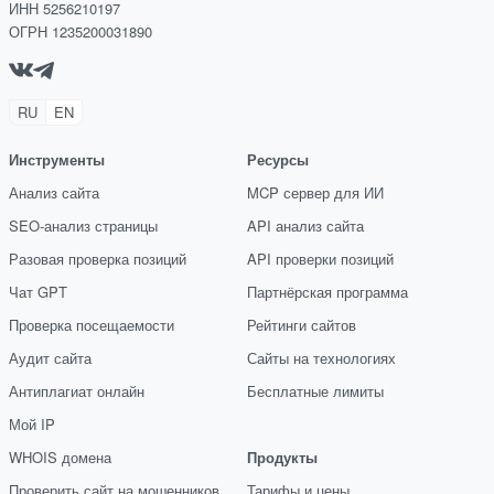
ИНН 5256210197
ОГРН 1235200031890
RU
EN
Инструменты
Ресурсы
Анализ сайта
MCP сервер для ИИ
SEO-анализ страницы
API анализ сайта
Разовая проверка позиций
API проверки позиций
Чат GPT
Партнёрская программа
Проверка посещаемости
Рейтинги сайтов
Аудит сайта
Сайты на технологиях
Антиплагиат онлайн
Бесплатные лимиты
Мой IP
WHOIS домена
Продукты
Проверить сайт на мошенников
Тарифы и цены