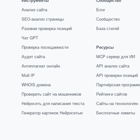
Инструменты
Сообщество
Анализ сайта
Блог
SEO-анализ страницы
Сообщество
Разовая проверка позиций
База статей
Чат GPT
Проверка посещаемости
Ресурсы
Аудит сайта
MCP сервер для ИИ
Антиплагиат онлайн
API анализ сайта
Мой IP
API проверки позиций
WHOIS домена
Партнёрская программ
Проверить сайт на мошенников
Рейтинги сайтов
Нейросеть для написания текста
Сайты на технологиях
Генератор картинок Нейросетью
Бесплатные лимиты