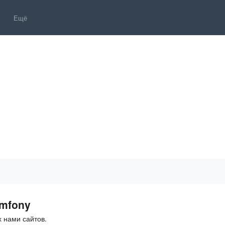
Ещё
ymfony
 нами сайтов.