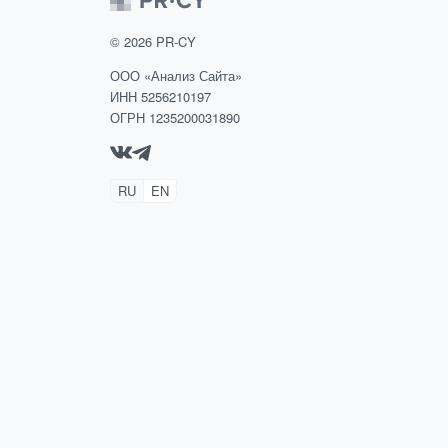
©
2026
PR-CY
ООО «Анализ Сайта»
ИНН 5256210197
ОГРН 1235200031890
RU
EN