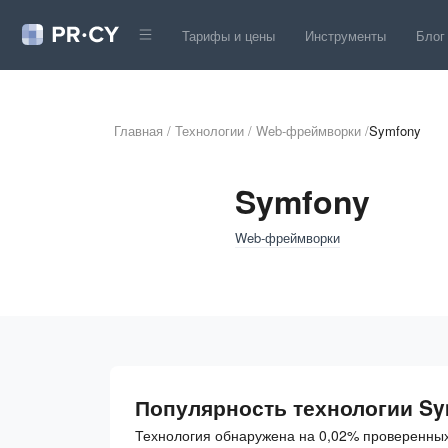
Тарифы и цены
Инструменты
Блог
Главная
/
Технологии
/
Web-фреймворки
/
Symfony
Symfony
Web-фреймворки
Популярность технологии S
Технология обнаружена на 0,02% проверенных