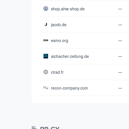
shop.ahw-shop.de
—
jacob.de
—
esmo.org
—
aichacher-zeitung.de
—
cirad.fr
—
recon-company.com
—