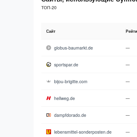
ТОП-20
Сайт
Рейти
globus-baumarkt.de
—
sportspar.de
—
bijou-brigitte.com
—
hellweg.de
—
dampfdorado.de
—
lebensmittel-sonderposten.de
—