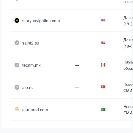
разв
Для 
storynavigation.com
—
(18+)
Для 
saint2.su
—
(18+)
Наук
tecnm.mx
—
обра
Ново
alo.rs
—
СМИ
Ново
al-marsd.com
—
СМИ