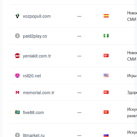
Ново
vozpopuli.com
—
СМИ
paid2play.co
—
Ново
yeniakit.com.tr
—
СМИ
roll20.net
—
Игры
memorial.com.tr
—
Здор
Иску
five88.com
—
разв
Иску
litmarket.ru
—