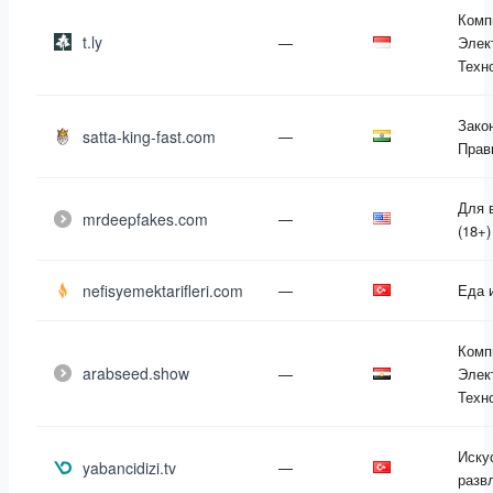
Комп
t.ly
—
Элек
Техн
Зако
satta-king-fast.com
—
Прав
Для 
mrdeepfakes.com
—
(18+)
nefisyemektarifleri.com
—
Еда 
Комп
arabseed.show
—
Элек
Техн
Иску
yabancidizi.tv
—
разв