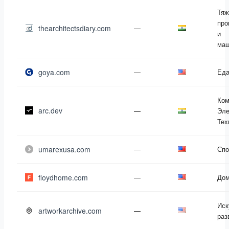
Тяж
про
thearchitectsdiary.com
—
и
маш
goya.com
—
Еда
Ком
arc.dev
—
Эле
Тех
umarexusa.com
—
Спо
floydhome.com
—
Дом
Иск
artworkarchive.com
—
раз