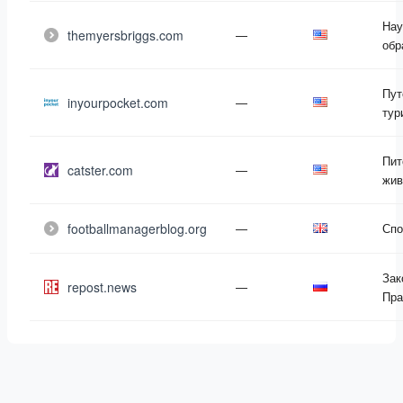
Нау
themyersbriggs.com
—
обр
Пут
inyourpocket.com
—
тур
Пит
catster.com
—
жив
footballmanagerblog.org
—
Спо
Зак
repost.news
—
Пра