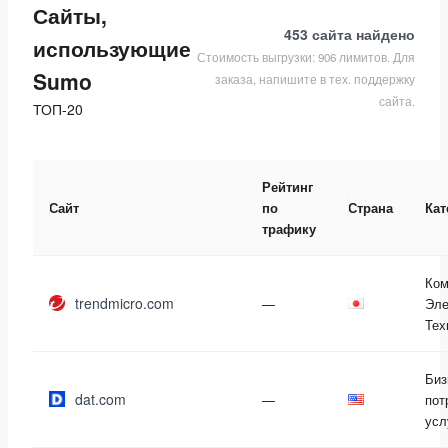
Сайты,
453 сайта
найдено
использующие
Стоимость выгрузки: 906 лимитов. Для
Sumo
заказа, напишите в тех. поддержку
сайта.
ТОП-20
Рейтинг
Сайт
по
Страна
Кат
трафику
Ком
trendmicro.com
—
Эле
Тех
Биз
dat.com
—
пот
усл