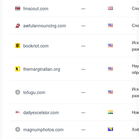
fmscout.com
—
Спо
awfulannouncing.com
—
Спо
Иск
bookriot.com
—
раз
Нау
themarginalian.org
—
обр
Иск
tofugu.com
—
раз
dailyexcelsior.com
—
Нов
magnumphotos.com
—
Хоб