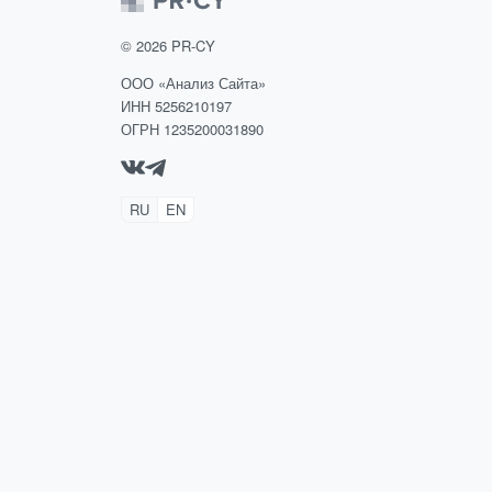
©
2026
PR-CY
ООО «Анализ Сайта»
ИНН 5256210197
ОГРН 1235200031890
RU
EN