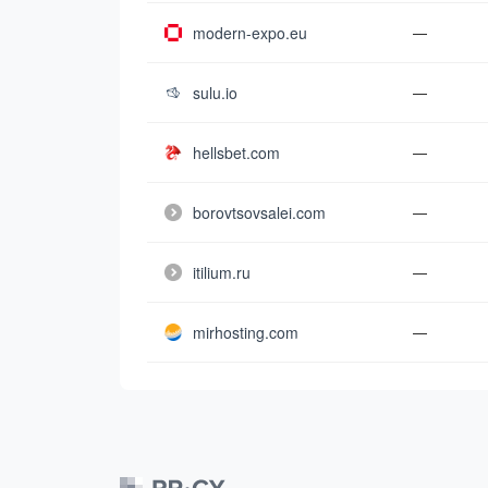
modern-expo.eu
—
sulu.io
—
hellsbet.com
—
borovtsovsalei.com
—
itilium.ru
—
mirhosting.com
—