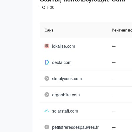
ТОП-20
Сайт
Рейтинг п
lokalise.com
—
decta.com
—
simplycook.com
—
ergonbike.com
—
solarstaff.com
—
petitsfreresdespauvres.fr
—