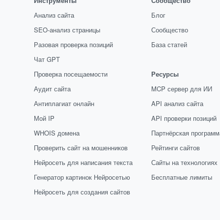
Инструменты
Сообщество
Анализ сайта
Блог
SEO-анализ страницы
Сообщество
Разовая проверка позиций
База статей
Чат GPT
Проверка посещаемости
Ресурсы
Аудит сайта
MCP сервер для ИИ
Антиплагиат онлайн
API анализ сайта
Мой IP
API проверки позиций
WHOIS домена
Партнёрская программ
Проверить сайт на мошенников
Рейтинги сайтов
Нейросеть для написания текста
Сайты на технологиях
Генератор картинок Нейросетью
Бесплатные лимиты
Нейросеть для создания сайтов