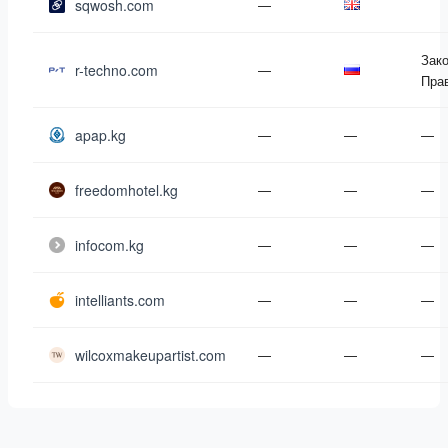
sqwosh.com
—
Зако
r-techno.com
—
Пра
apap.kg
—
—
—
freedomhotel.kg
—
—
—
infocom.kg
—
—
—
intelliants.com
—
—
—
wilcoxmakeupartist.com
—
—
—