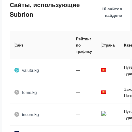
Сайты, использующие
10 сайтов
Subrion
найдено
Рейтинг
Сайт
по
Страна
Кат
трафику
Пут
valuta.kg
—
тур
Зако
foms.kg
—
Пра
Пут
incom.kg
—
тур