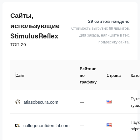
Сайты,
29 сайтов
найдено
использующие
Стоимость выгрузки: 58 лимитов.
StimulusReflex
Для заказа, напишите в тех.
поддержку сайта.
ТОП-20
Рейтинг
Сайт
по
Страна
Кате
трафику
Путе
atlasobscura.com
—
тури
Наук
collegeconfidential.com
—
обра