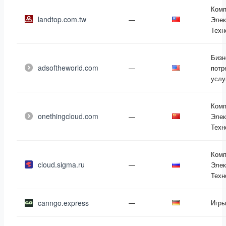
Комп
landtop.com.tw
—
Элек
Техн
Бизн
adsoftheworld.com
—
потр
услу
Комп
onethingcloud.com
—
Элек
Техн
Комп
cloud.sigma.ru
—
Элек
Техн
canngo.express
—
Игры