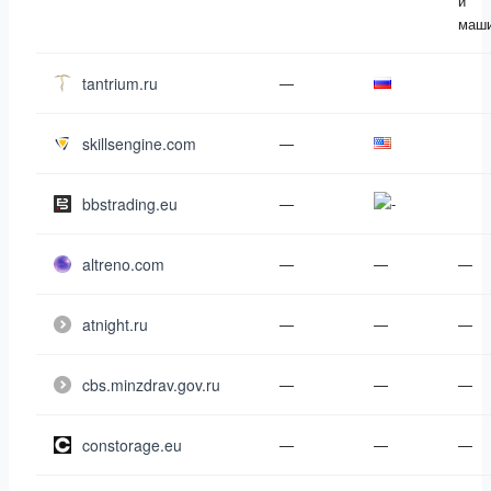
и
маши
tantrium.ru
—
skillsengine.com
—
bbstrading.eu
—
altreno.com
—
—
—
atnight.ru
—
—
—
cbs.minzdrav.gov.ru
—
—
—
constorage.eu
—
—
—