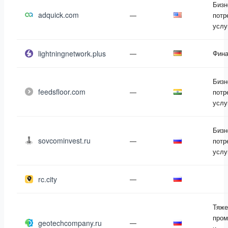
Бизн
adquick.com
—
потр
услу
lightningnetwork.plus
—
Фин
Бизн
feedsfloor.com
—
потр
услу
Бизн
sovcominvest.ru
—
потр
услу
rc.city
—
Тяже
пром
geotechcompany.ru
—