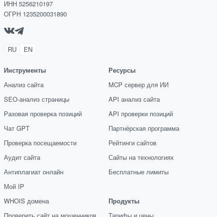
ИНН 5256210197
ОГРН 1235200031890
RU
EN
Инструменты
Ресурсы
Анализ сайта
MCP сервер для ИИ
SEO-анализ страницы
API анализ сайта
Разовая проверка позиций
API проверки позиций
Чат GPT
Партнёрская программа
Проверка посещаемости
Рейтинги сайтов
Аудит сайта
Сайты на технологиях
Антиплагиат онлайн
Бесплатные лимиты
Мой IP
WHOIS домена
Продукты
Проверить сайт на мошенников
Тарифы и цены