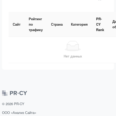
Рейтинг
PR-
Д
Сайт
по
Страна
Категория
CY
о
трафику
Rank
Нет данных
©
2026
PR-CY
ООО «Анализ Сайта»