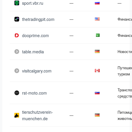
sport.vbr.ru
—
—
thetradingpit.com
—
Финанс
dooprime.com
—
Финанс
table.media
—
Новост
Путешес
visitcalgary.com
—
туризм
Трансп
rst-moto.com
—
средств
tierschutzverein-
Питомц
—
muenchen.de
животн