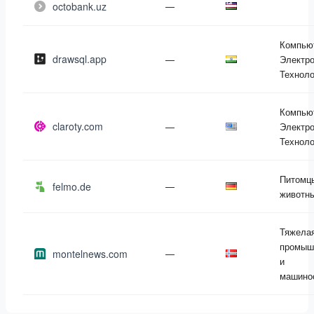
octobank.uz
—
Компью
drawsql.app
—
Электро
Техноло
Компью
claroty.com
—
Электро
Техноло
Питомц
felmo.de
—
животн
Тяжела
промыш
montelnews.com
—
и
машино