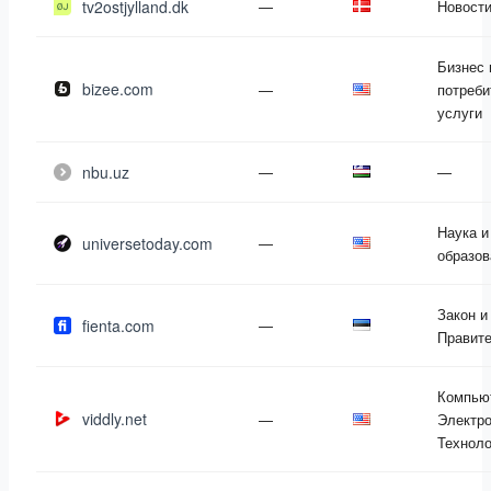
tv2ostjylland.dk
—
Новост
Бизнес 
bizee.com
—
потреби
услуги
nbu.uz
—
—
Наука и
universetoday.com
—
образов
Закон и
fienta.com
—
Правит
Компью
viddly.net
—
Электро
Техноло