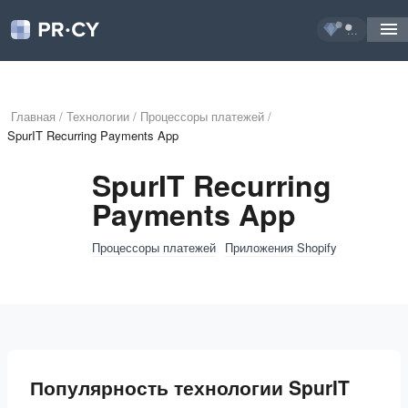
...
Главная
/
Технологии
/
Процессоры платежей
/
SpurIT Recurring Payments App
SpurIT Recurring
Payments App
Процессоры платежей
Приложения Shopify
Популярность технологии SpurIT