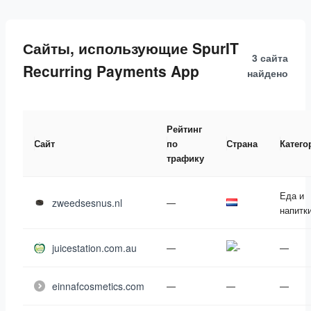
Сайты, использующие SpurIT
3 сайта
Recurring Payments App
найдено
Рейтинг
Сайт
по
Страна
Катего
трафику
Еда и
zweedsesnus.nl
—
напитк
juicestation.com.au
—
—
einnafcosmetics.com
—
—
—