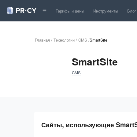
Тарифы и цены
Инструменты
Блог
Главная
/
Технологии
/
CMS
/
SmartSite
SmartSite
CMS
Сайты, использующие SmartS